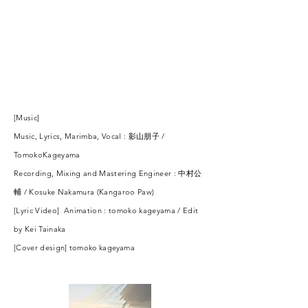
[Music]
Music, Lyrics, Marimba, Vocal : 影山朋子 /
TomokoKageyama
Recording, Mixing and Mastering Engineer : 中村公
輔 / Kosuke Nakamura (Kangaroo Paw)
[Lyric Video]
Animation : tomoko kageyama /
Edit
by Kei Tainaka
[Cover design]
tomoko
kageyama