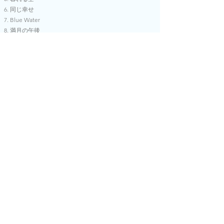
同じ幸せ
Blue Water
満月の午後
ほしのうた
心変わり
かくれんぼ
マリンバ・ビブラフォン弾き語りのシンガーソングライ
ター影山朋子の 1st フルアルバム。
森は生きている元メンバーや、ゑでぃまぁこんをはじ
め、これまでに出会った東西19名のミュージシャンを迎
え
3年の制作期間を経てリリース。エンジニアは西川文
章、葛西敏彦。アートワークは清水美紅が担当。
影山朋子: 作詞, 作曲, アレンジ, Vocal, Vibraphone,
Marimba, Piano ...etc
(参加ミュージシャン)
田井中圭: Guitar 宮坂洋生: Bass 増村和彦: Drums,
Percussion 柴田奈穂: Violin
須藤俊明: Bass 山本達久: Drums 甲斐正樹: Bass 浜
村昌子: Piano 長沢哲: Drums
ゑでゐ鼓雨磨: Guitar 柔流まぁこん: Bass 楯川陽二郎: