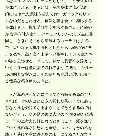
ルなマリンバのフレーズからして、これが彼女の
身体に流れる、あるいは、その身体に流れ込む、
(使い古された意味を超えて)オーガニックなリズ
ムなのだと思わせる。自然と響き合い、感応する
身体はまた、風を受けて空を泳ぐ鳥のように軽や
か な声を吐き出す。ときにマリンバのリズムに帯
同し、ときにそこから遊離するコーラスはま る
で、大いなる大地を寝床としながらも軽やかにそ
こを発ち、高く高く上空へと飛翔してい く鳥たち
の姿を思わせる。そして、静かに⻑音符を添えて
いくギターは淡い雲の流れのよう であり、シター
ルの幽玄な響きは、その鳥たちが思い思いに奏で
る優美な鳴き声のようだ。
人が風のざわめきに同期できる時があるのだと
すれば、その人はただ糸の切れた凧のようにあて
どなく風を受けてさまようこ
とでそうするのでは
ないだろう。その足の裏に大地の 存在を確かに感
じ、その生命力に打たれるときにこそ、頬を撫で
ていく風の尊さに思いを寄せ、ついにはその風を
悠々と受けて空に遊ぶ鳥のようになることができ