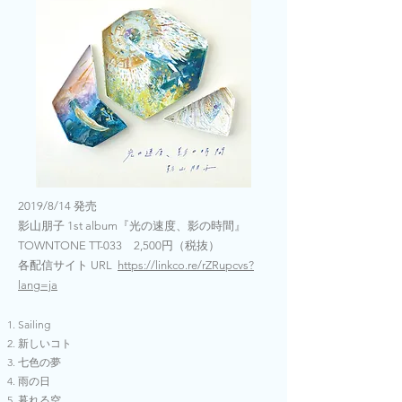
2019/8/14 発売
影山朋子 1st album『光の速度、影の時間』
TOWNTONE TT-033 2,500円（税抜）
各配信サイト URL
https://linkco.re/rZRupcvs?
lang=ja
Sailing
新しいコト
七色の夢
雨の日
暮れる空