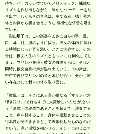
持ち、
パーカッシヴでいてメロディック。繊細な
リズムを作り出しながら、豊かなハ ーモニーを紡
ぎ出す。
しかもその音色は、奏でる者、聴く者の
体と内側から響き合うような 有機性な倍音を湛え
ている。
影山朋子は、この楽器をまさに自らの手、足、
口、耳、目、肌のように扱う。彼女の体内 に流れ
る時間にじっと寄り添い、ときに沈静する。その
音は、彼女の生のリズムともついに は同化してし
まう。マリンバを弾く彼女の身体からは、それと
同時に彼女自身の声が溢れ出ていく。その声は、
中空で再びマリンバの音と混じり合い、分かち難
い存在として我々の体を取り囲む。
「微風」は、そこにある音が単なる「マリンバの
弾き語り」(それもすでに大変珍しいのだ が)とい
う「形式」の結果であることを超えて、演奏する
こと、声を発すること、身体を運動させることの
行為性がそのまま音として表象化したものなのだ
という、深い感慨を抱かせる。イントロのミニマ