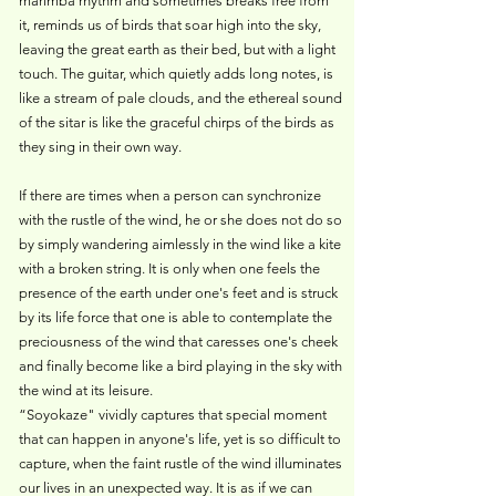
marimba rhythm and sometimes breaks free from
it, reminds us of birds that soar high into the sky,
leaving the great earth as their bed, but with a light
touch. The guitar, which quietly adds long notes, is
like a stream of pale clouds, and the ethereal sound
of the sitar is like the graceful chirps of the birds as
they sing in their own way.
If there are times when a person can synchronize
with the rustle of the wind, he or she does not do so
by simply wandering aimlessly in the wind like a kite
with a broken string. It is only when one feels the
presence of the earth under one's feet and is struck
by its life force that one is able to contemplate the
preciousness of the wind that caresses one's cheek
and finally become like a bird playing in the sky with
the wind at its leisure.
“Soyokaze" vividly captures that special moment
that can happen in anyone's life, yet is so difficult to
capture, when the faint rustle of the wind illuminates
our lives in an unexpected way. It is as if we can