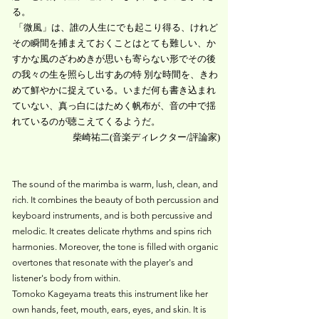
る。
「微風」は、誰の人生にでも起こり得る、けれど
その瞬間を捕まえておくことはとても難しい、か
すかな風のざわめきが思いも寄らない形でその後
の我々の生を照らし出すあの特 別な時間を、きわ
めて鮮やかに捉えている。いまだ何も書き込まれ
ていない、真っ白にはためく帆布が、音の中で揺
れているのが聴こえ
てくるようだ。
柴崎祐二(音楽ディレクター/評論家)
The sound of the marimba is warm, lush, clean, and
rich. It combines the beauty of both percussion and
keyboard instruments, and is both percussive and
melodic. It creates delicate rhythms and spins rich
harmonies. Moreover, the tone is filled with organic
overtones that resonate with the player's and
listener's body from within.
Tomoko Kageyama treats this instrument like her
own hands, feet, mouth, ears, eyes, and skin. It is