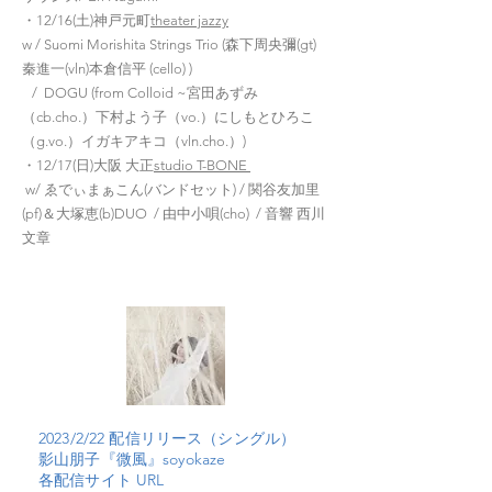
・12/16(土)神戸元町
theater jazzy
w / Suomi Morishita Strings Trio (森下周央彌(gt)
秦進一(vln)本倉信平 (cello) )
/ DOGU (from Colloid ~宮田あずみ
（cb.cho.）下村よう子（vo.）にしもとひろこ
（g.vo.）イガキアキコ（vln.cho.）)
・12/17(日)大阪 大正
studio T-BONE
w/ ゑでぃまぁこん(バンドセット) / 関谷友加里
(pf)＆大塚恵(b)DUO / 由中小唄(cho) / 音響 西川
文章
2023/2/22 配信リリース（シングル）
影山朋子『微風』soyokaze
各配信サイト URL