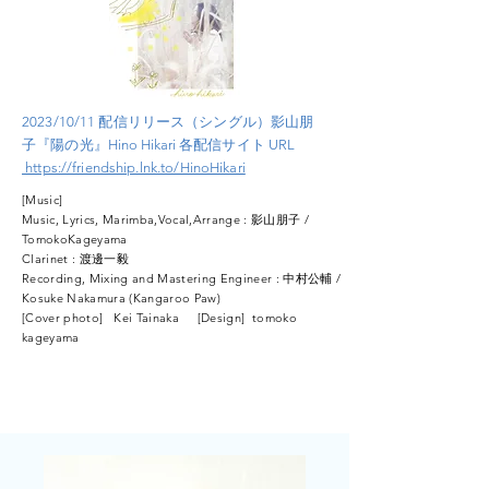
2023/10/11 配信リリース（シングル）
影山朋
子『陽の光』
Hino
Hikari
各配信サイト URL
https://friendship.lnk.to/HinoHikari
[Music]
Music, Lyrics, Marimba,Vocal,Arrange : 影山朋子 /
TomokoKageyama
Clarinet : 渡邊一毅
Recording, Mixing and Mastering Engineer : 中村公輔 /
Kosuke Nakamura (Kangaroo Paw)
[Cover photo]
Kei Tainaka [Design] tomoko
kageyama