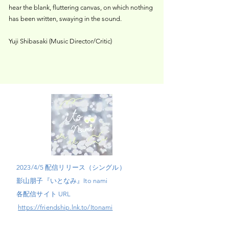
hear the blank, fluttering canvas, on which nothing
has been written, swaying in the sound.
Yuji Shibasaki (Music Director/Critic)
2023/4/5 配信リリース（シングル）
影山朋子『いとなみ』It
o nami
各配信サイト URL
https://friendship.lnk.to/Itonami