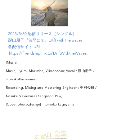
2023/8/30 配信リリース（シングル）
影山朋子『波間にて』
Dlift with the waves
各配信サイト URL
https://friendship.lnk.to/DriftWiththeWaves
[Music]
Music, Lyrics, Marimba, Vibraphone,Vocal : 影山朋子 /
TomokoKageyama
Recording, Mixing and Mastering Engineer : 中村公輔 /
Kosuke Nakamura (Kangaroo Paw)
[Cover photo,design]
tomoko kageyama