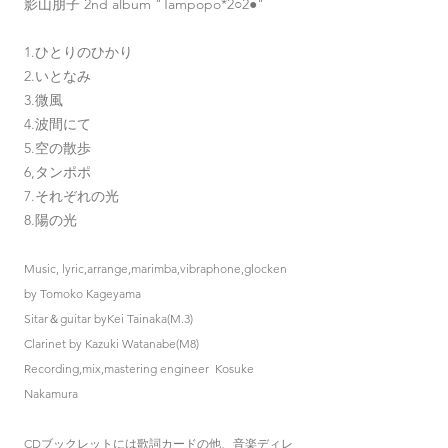
影山朋子 2nd album "Tampopo*2
○2●"
1.ひとりのひかり
2.いと
なみ
3.微風
4.波間にて
5.空の散歩
6,タンポポ
7.それぞれの光
8.陽の光
Music, lyric,arrange,marimba,vibraphone,glocken
by Tomoko Kageyama
Sitar＆guitar byKei Tainaka(M.3)
Clarinet by Kazuki Watanabe(M8)
Recording,mix,mastering engineer Kosuke
Nakamura
​CDブックレットには歌詞カードの他、音楽ディレ